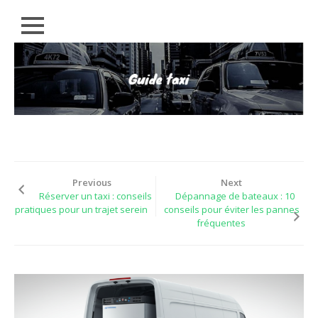
Close
Skip
RÉGIONS
to
content
CONSEILS
EMPLOIS
ACTUALITÉS
LÉGAL
Previous
Next
PARTENAIRES
Réserver un taxi : conseils
Dépannage de bateaux : 10
pratiques pour un trajet serein
conseils pour éviter les pannes
fréquentes