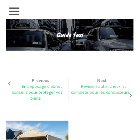
Close
Skip
RÉGIONS
to
content
CONSEILS
EMPLOIS
ACTUALITÉS
LÉGAL
Previous
Next
PARTENAIRES
Entreposage d’abris :
Révision auto : checklist
conseils pour protéger vos
complète pour les conducteurs
biens