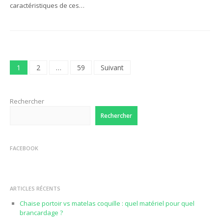
caractéristiques de ces…
Pagination
1
2
…
59
Suivant
des
publications
Rechercher
Rechercher
FACEBOOK
ARTICLES RÉCENTS
Chaise portoir vs matelas coquille : quel matériel pour quel
brancardage ?