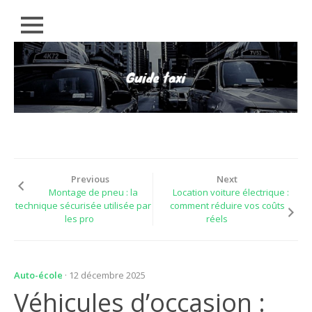
Close
Skip
RÉGIONS
to
content
CONSEILS
EMPLOIS
ACTUALITÉS
LÉGAL
Previous
Next
PARTENAIRES
Montage de pneu : la
Location voiture électrique :
technique sécurisée utilisée par
comment réduire vos coûts
les pro
réels
Auto-école
· 12 décembre 2025
Véhicules d’occasion :