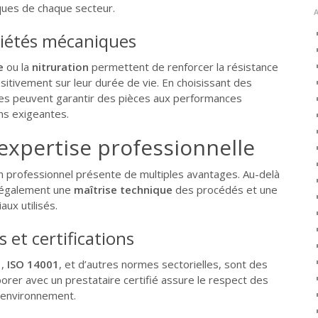
iques de chaque secteur.
riétés mécaniques
e
ou la
nitruration
permettent de renforcer la résistance
sitivement sur leur durée de vie. En choisissant des
ses peuvent garantir des pièces aux performances
ns exigeantes.
’expertise professionnelle
un professionnel présente de multiples avantages. Au-delà
e également une
maîtrise technique
des procédés et une
ux utilisés.
et certifications
1
,
ISO 14001
, et d’autres normes sectorielles, sont des
aborer avec un prestataire certifié assure le respect des
d’environnement.