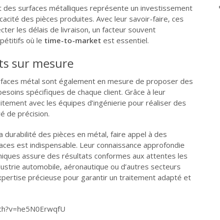
t des surfaces métalliques représente un investissement
fficacité des pièces produites. Avec leur savoir-faire, ces
ter les délais de livraison, un facteur souvent
étitifs où le
time-to-market
est essentiel.
ets sur mesure
urfaces métal sont également en mesure de proposer des
esoins spécifiques de chaque client. Grâce à leur
oitement avec les équipes d’ingénierie pour réaliser des
é de précision.
 durabilité des pièces en métal, faire appel à des
aces est indispensable. Leur connaissance approfondie
iques assure des résultats conformes aux attentes les
industrie automobile, aéronautique ou d’autres secteurs
xpertise précieuse pour garantir un traitement adapté et
tch?v=he5N0ErwqfU