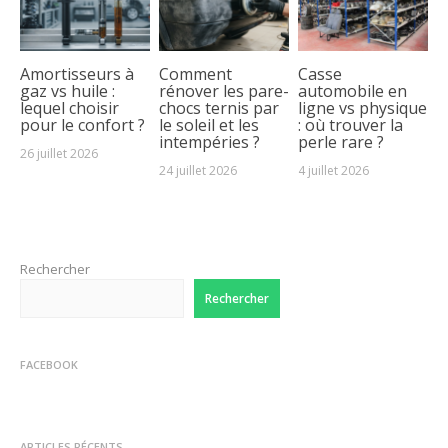
Amortisseurs à
Comment
Casse
gaz vs huile :
rénover les pare-
automobile en
lequel choisir
chocs ternis par
ligne vs physique
pour le confort ?
le soleil et les
: où trouver la
intempéries ?
perle rare ?
26 juillet 2026
24 juillet 2026
4 juillet 2026
Rechercher
Rechercher
FACEBOOK
ARTICLES RÉCENTS