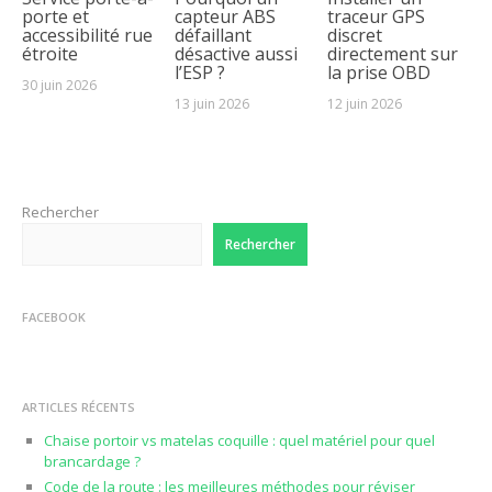
porte et
capteur ABS
traceur GPS
accessibilité rue
défaillant
discret
étroite
désactive aussi
directement sur
l’ESP ?
la prise OBD
30 juin 2026
13 juin 2026
12 juin 2026
Rechercher
Rechercher
FACEBOOK
ARTICLES RÉCENTS
Chaise portoir vs matelas coquille : quel matériel pour quel
brancardage ?
Code de la route : les meilleures méthodes pour réviser