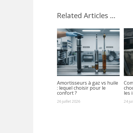
Related Articles …
Amortisseurs à gaz vs huile
Com
: lequel choisir pour le
choc
confort ?
les 
26 juillet 2026
24 ju