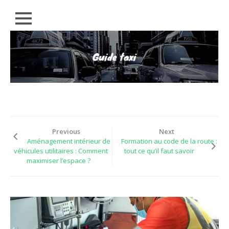
Close
Skip
RÉGIONS
to
content
CONSEILS
EMPLOIS
ACTUALITÉS
LÉGAL
Previous
Next
PARTENAIRES
Aménagement intérieur de
Formation au code de la route :
véhicules utilitaires : Comment
tout ce qu’il faut savoir
maximiser l’espace ?