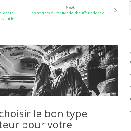
Next
e ont-ils
Les secrets du métier de chauffeur de taxi
oivent le
oisir le bon type
teur pour votre